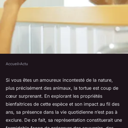
Accueil
›
Actu
ACTU
Quels sont les présents
Si vous êtes un amoureux incontesté de la nature,
plus précisément des animaux, la tortue est coup de
parfaits en rapport avec la
cœur surprenant. En explorant les propriétés
tortue à offrir ?
bienfaitrices de cette espèce et son impact au fil des
ans, sa présence dans la vie quotidienne n’est pas à
lucinde
•
20 novembre 2023
•
2 min de lecture
exclure. De ce fait, sa représentation constituerait une