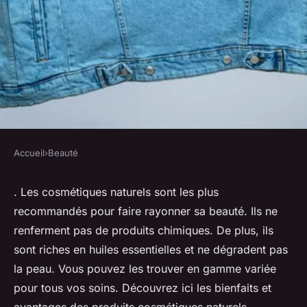
Accueil
›
Beauté
BEAUTÉ
La beauté naturelle : bienfaits
. Les cosmétiques naturels sont les plus
recommandés pour faire rayonner sa beauté. Ils ne
et avantages des cosmétiques
renferment pas de produits chimiques. De plus, ils
naturels
sont riches en huiles essentielles et ne dégradent pas
la peau. Vous pouvez les trouver en gamme variée
lucinde
•
16 décembre 2022
•
2 min de lecture
pour tous vos soins. Découvrez ici les bienfaits et