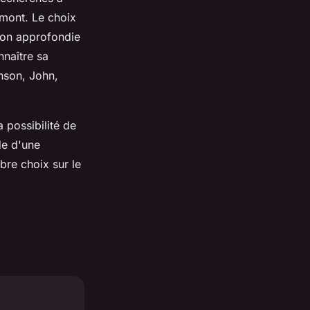
 amont. Le choix
tion approfondie
nnaître sa
hnson, John,
 possibilité de
de d'une
bre choix sur le