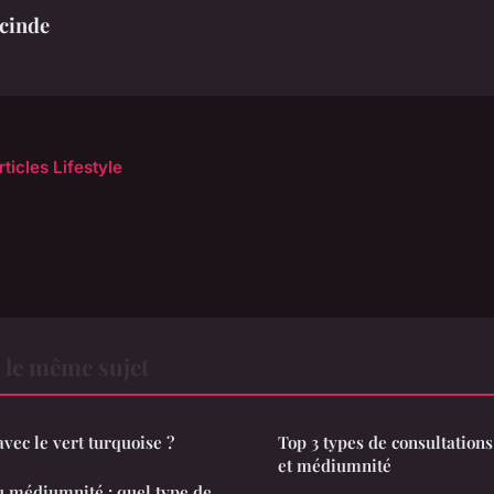
cinde
rticles Lifestyle
r le même sujet
vec le vert turquoise ?
Top 3 types de consultations 
et médiumnité
ou médiumnité : quel type de