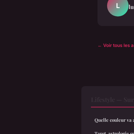
L
lu
← Voir tous les a
Lifestyle — Su
Quelle couleur va a
Tarot, astrologie 