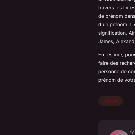
travers les livre
de prénom dans u
d'un prénom. Il 
signification. A
James, Alexandr
En résumé, pour
faire des recher
personne de con
prénom de votr
Lifestyle
EC