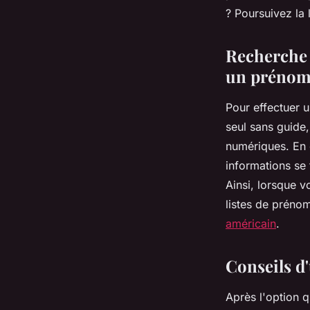
? Poursuivez la 
lucinde
•
21 décembre 2022
•
2 min de lecture
Recherche 
un préno
Pour effectuer 
seul sans guide,
numériques. En e
informations se
Ainsi, lorsque 
listes de préno
américain
.
Conseils d
Après l'option q