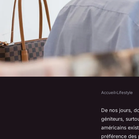
Accueil
›
Lifestyle
LIFESTYLE
Astuces à suivre pour
De nos jours, d
géniteurs, surto
d'un prénom améric
américains exist
préférence des