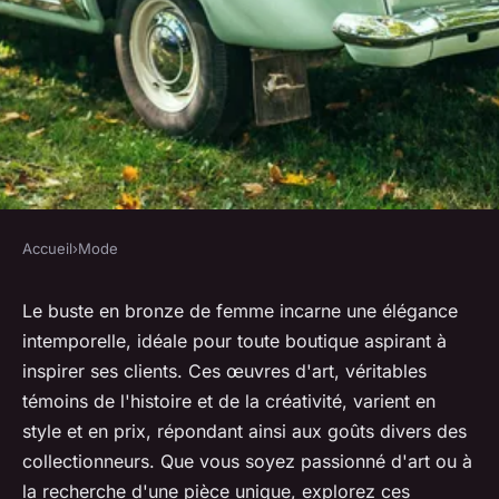
Accueil
›
Mode
MODE
Buste femme bronze :
Le buste en bronze de femme incarne une élégance
intemporelle, idéale pour toute boutique aspirant à
l'élégance intemporelle pour
inspirer ses clients. Ces œuvres d'art, véritables
votre boutique
témoins de l'histoire et de la créativité, varient en
style et en prix, répondant ainsi aux goûts divers des
lucinde
•
13 mars 2025
•
6 min de lecture
collectionneurs. Que vous soyez passionné d'art ou à
la recherche d'une pièce unique, explorez ces