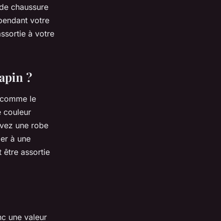
de chaussure
 pendant votre
ssortie à votre
apin ?
e comme le
e couleur
avez une robe
ier à une
être assortie
nc une valeur