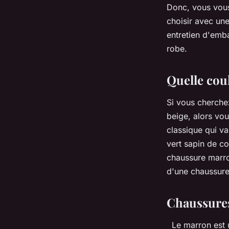
Donc, vous vou
lucinde
•
5 avril 2022
•
3 min de lecture
choisir avec une
entretien d'emb
robe.
Quelle cou
Si vous cherche
beige, alors vo
classique qui va
vert sapin de co
chaussure marro
d'une chaussur
Chaussures
Le marron est u