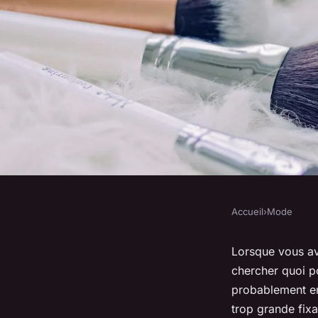
Accueil
›
Mode
MODE
Quelle couleur de c
Lorsque vous av
chercher quoi p
avec robe vert sapin
probablement en
trop grande fixa