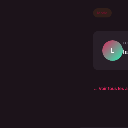
Mode
EC
L
lu
← Voir tous les 