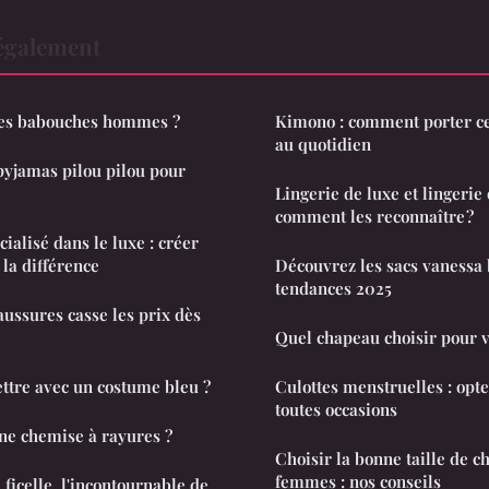
également
des babouches hommes ?
Kimono : comment porter ce
au quotidien
pyjamas pilou pilou pour
Lingerie de luxe et lingerie 
comment les reconnaître ?
ialisé dans le luxe : créer
 la différence
Découvrez les sacs vanessa b
tendances 2025
haussures casse les prix dès
Quel chapeau choisir pour v
ttre avec un costume bleu ?
Culottes menstruelles : opte
toutes occasions
e chemise à rayures ?
Choisir la bonne taille de 
femmes : nos conseils
ficelle, l'incontournable de