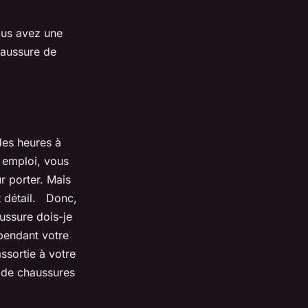
ous avez une
haussure de
es heures à
l emploi, vous
 porter. Mais
it détail. Donc,
ssure dois-je
 pendant votre
ssortie à votre
 de chaussures