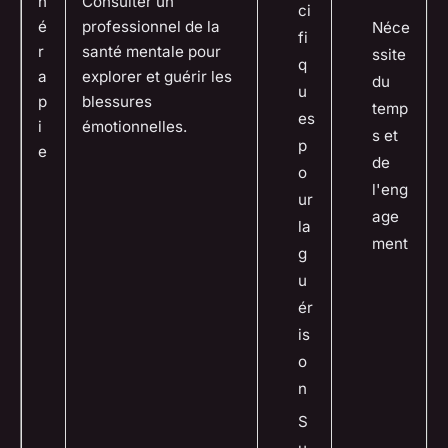
h
Consulter un
ci
é
professionnel de la
Néce
fi
r
santé mentale pour
ssite
q
a
explorer et guérir les
du
u
p
blessures
temp
es
i
émotionnelles.
s et
p
e
de
o
l'eng
ur
age
la
ment
g
u
ér
is
o
n
S