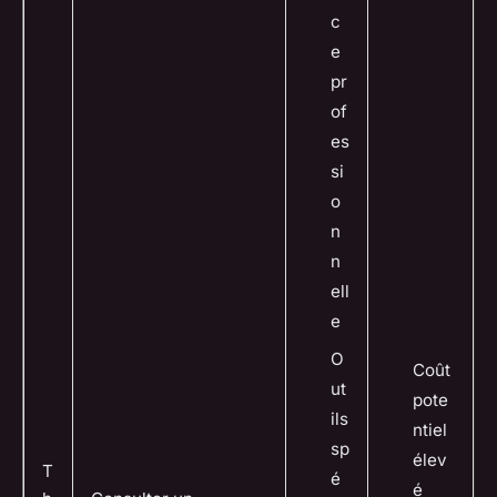
c
e
pr
of
es
si
o
n
n
ell
e
O
Coût
ut
pote
ils
ntiel
sp
élev
T
é
é