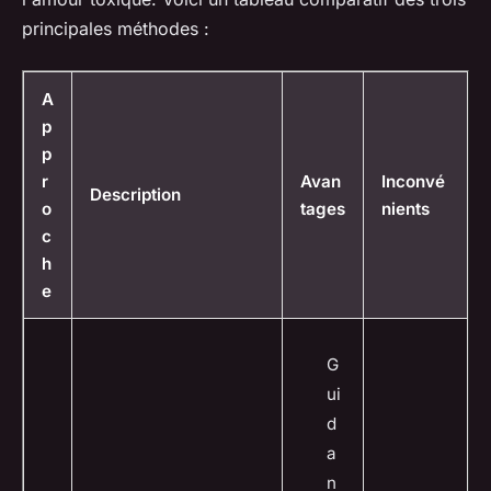
principales méthodes :
A
p
p
r
Avan
Inconvé
Description
o
tages
nients
c
h
e
G
ui
d
a
n