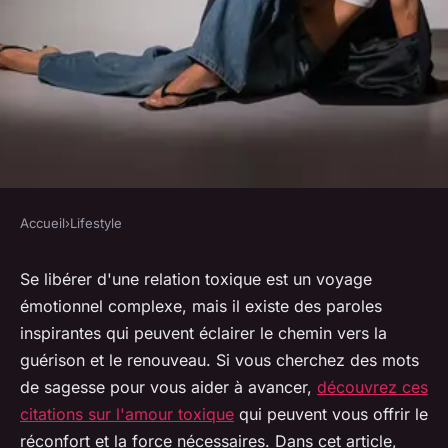
Accueil
›
Lifestyle
LIFESTYLE
Paroles inspirantes pour
Se libérer d'une relation toxique est un voyage
émotionnel complexe, mais il existe des paroles
surmonter l'amour toxique et
inspirantes qui peuvent éclairer le chemin vers la
avancer
guérison et le renouveau. Si vous cherchez des mots
de sagesse pour vous aider à avancer,
découvrez ces
lucinde
•
27 janvier 2025
•
6 min de lecture
citations sur l'amour toxique
qui peuvent vous offrir le
réconfort et la force nécessaires. Dans cet article,