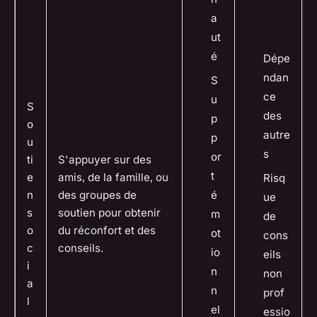
a
ut
é
Dépe
ndan
S
ce
u
S
des
p
o
autre
p
u
s
or
ti
S'appuyer sur des
t
e
amis, de la famille, ou
Risq
é
n
des groupes de
ue
s
soutien pour obtenir
m
de
o
du réconfort et des
ot
cons
c
conseils.
io
eils
i
n
non
a
n
prof
l
el
essio