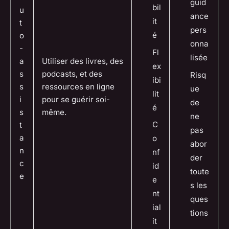
guid
bil
u
ance
it
t
pers
é
o
onna
-
Fl
lisée
a
Utiliser des livres, des
ex
s
podcasts, et des
Risq
ibi
s
ressources en ligne
ue
lit
i
pour se guérir soi-
de
é
s
même.
ne
C
t
pas
a
o
abor
n
nf
der
c
id
toute
e
e
s les
nt
ques
ial
tions
it