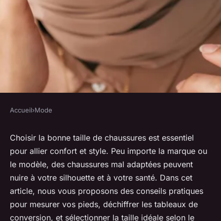
Accueil
›
Mode
MODE
Choisir la bonne taille de
Choisir la bonne taille de chaussures est essentiel
pour allier confort et style. Peu importe la marque ou
chaussures pour femmes : nos
le modèle, des chaussures mal adaptées peuvent
conseils
nuire à votre silhouette et à votre santé. Dans cet
article, nous vous proposons des conseils pratiques
lucinde
•
6 février 2025
•
5 min de lecture
pour mesurer vos pieds, déchiffrer les tableaux de
conversion, et sélectionner la taille idéale selon le