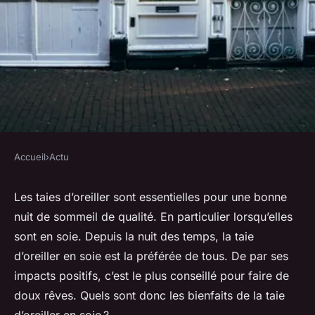
Accueil
›
Actu
ACTU
Pourquoi opter pour la housse
Les taies d’oreiller sont essentielles pour une bonne
nuit de sommeil de qualité. En particulier lorsqu’elles
d'oreiller en soie pour dormir ?
sont en soie. Depuis la nuit des temps, la taie
d’oreiller en soie est la préférée de tous. De par ses
lucinde
•
25 mars 2023
•
2 min de lecture
impacts positifs, c’est le plus conseillé pour faire de
doux rêves. Quels sont donc les bienfaits de la taie