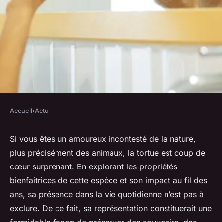
Accueil
›
Actu
ACTU
Quels sont les présents
Si vous êtes un amoureux incontesté de la nature,
plus précisément des animaux, la tortue est coup de
parfaits en rapport avec la
cœur surprenant. En explorant les propriétés
tortue à offrir ?
bienfaitrices de cette espèce et son impact au fil des
ans, sa présence dans la vie quotidienne n’est pas à
lucinde
•
20 novembre 2023
•
2 min de lecture
exclure. De ce fait, sa représentation constituerait une