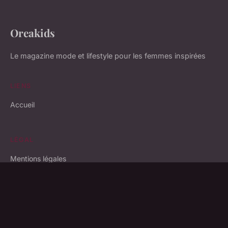
Oreakids
Le magazine mode et lifestyle pour les femmes inspirées
LIENS
Accueil
LÉGAL
Mentions légales
Contact
© 2026 Oreakids. Tous droits réservés.