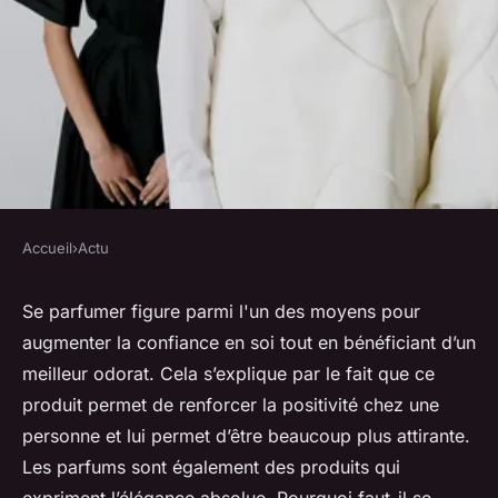
Accueil
›
Actu
ACTU
Quelques informations
Se parfumer figure parmi l'un des moyens pour
augmenter la confiance en soi tout en bénéficiant d’un
précieuses à connaître sur le
meilleur odorat. Cela s’explique par le fait que ce
parfum ameerat al arab
produit permet de renforcer la positivité chez une
femme
personne et lui permet d’être beaucoup plus attirante.
Les parfums sont également des produits qui
lucinde
•
16 janvier 2024
•
2 min de lecture