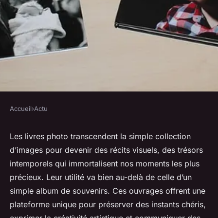
Accueil
›
Actu
ACTU
Quelle est l'utilité d'un livre
Les livres photo transcendent la simple collection
d’images pour devenir des récits visuels, des trésors
photo ?
intemporels qui immortalisent nos moments les plus
précieux. Leur utilité va bien au-delà de celle d’un
lucinde
•
14 octobre 2023
•
2 min de lecture
simple album de souvenirs. Ces ouvrages offrent une
plateforme unique pour préserver des instants chéris,