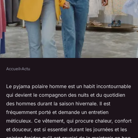
Accueil
›
Actu
ACTU
Comment entretenir un
Le pyjama polaire homme est un habit incontournable
qui devient le compagnon des nuits et du quotidien
pyjama polaire homme ?
des hommes durant la saison hivernale. Il est
fréquemment porté et demande un entretien
lucinde
•
21 novembre 2023
•
2 min de lecture
méticuleux. Ce vêtement, qui procure chaleur, confort
et douceur, est si essentiel durant les journées et les