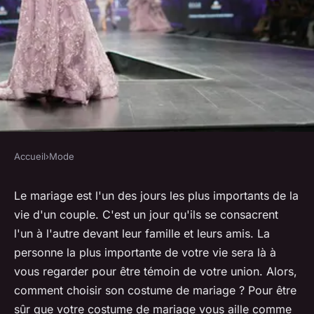
Accueil
›
Mode
MODE
Comment bien choisir son
Le mariage est l'un des jours les plus importants de la
vie d'un couple. C'est un jour qu'ils se consacrent
costume de mariage ?
l'un à l'autre devant leur famille et leurs amis. La
personne la plus importante de votre vie sera là à
lucinde
•
5 avril 2022
•
5 min de lecture
vous regarder pour être témoin de votre union. Alors,
comment choisir son costume de mariage ? Pour être
sûr que votre costume de mariage vous aille comme