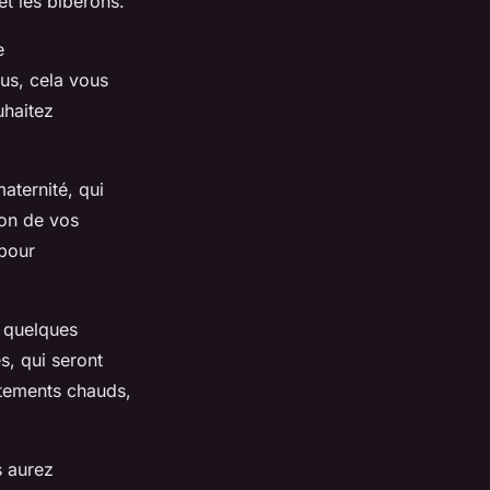
t les biberons.
e
lus, cela vous
uhaitez
aternité, qui
ion de vos
 pour
r quelques
s, qui seront
êtements chauds,
s aurez