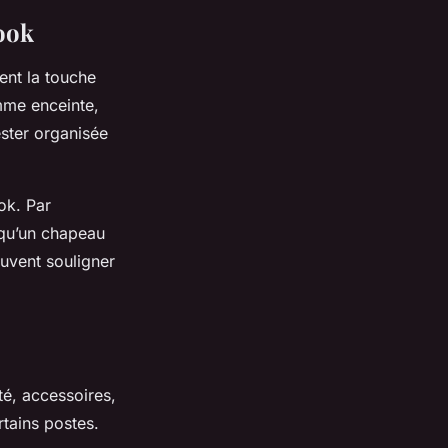
look
tent la touche
emme enceinte,
ester organisée
ok. Par
 qu’un chapeau
euvent souligner
é, accessoires,
rtains postes.