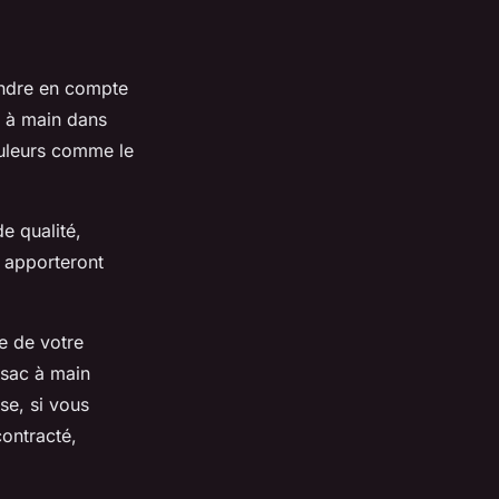
endre en compte
c à main dans
uleurs
comme le
e qualité,
t apporteront
e de votre
 sac à main
se, si vous
ontracté,