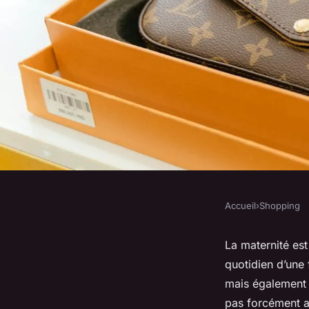
Accueil
›
Shopping
SHOPPING
Comment harmonise
La maternité es
quotidien d’une
structuré avec des 
mais également 
pas forcément av