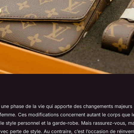
r un sac à main
t une phase de la vie qui apporte des changements majeurs 
 femme. Ces modifications concernent autant le corps que l
vêtements de
le style personnel et la garde-robe. Mais rassurez-vous,
ma
ec perte de style. Au contraire, c’est l’occasion de réinven