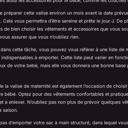
ais aussi les accessoires pour le bébé, comme les couches e
 de préparer cette valise environ un mois avant la date prévu
Cela vous permettra d’être sereine et prête le jour J. De p
s de bien choisir les vêtements et accessoires que vous so
vous assurer que vous n’oubliez rien.
 dans cette tâche, vous pouvez vous référer à une
liste
de m
 indispensables à emporter. Cette liste peut varier en fonct
eux de votre bébé, mais elle vous donnera une bonne base
e la valise de maternité est également l’occasion de choisi
re bébé. Optez pour des vêtements confortables et pratique
r et à enlever. N’oubliez pas non plus de prévoir quelques v
a saison.
 pas d’emporter votre sac à main structuré, dans lequel vou