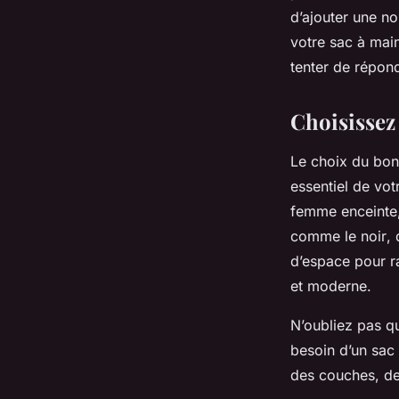
maternité?
d’ajouter une n
votre sac à mai
tenter de répond
lucinde
•
25 avril 2024
•
7 min de lecture
Choisissez
Le choix du bon
essentiel de votr
femme enceinte, 
comme le
noir
,
d’espace pour r
et moderne.
N’oubliez pas qu
besoin d’un sac
des couches, de