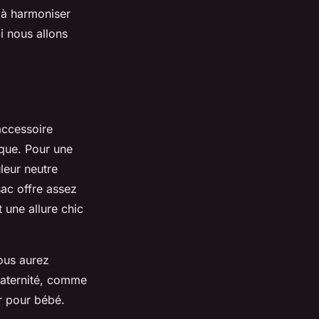
 à harmoniser
i nous allons
accessoire
tique. Pour une
leur neutre
sac offre assez
 une allure chic
Vous aurez
maternité, comme
r pour bébé.