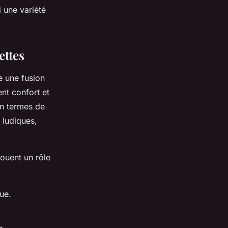
i une variété
ettes
te une fusion
ent confort et
En termes de
 ludiques,
jouent un rôle
ue.