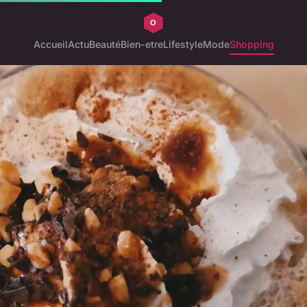
Accueil
Actu
Beauté
Bien-etre
Lifestyle
Mode
Shopping