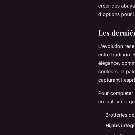
créer des abayas 
lucinde
•
28 mars 2024
•
3 min de lecture
d'options pour l
Les dernièr
L'évolution réc
entre tradition e
élégance, com
couleurs, la pal
capturant l'espr
Pour compléter c
crucial. Voici q
Broderies dé
Hijabs intég