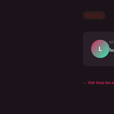
Shopping
EC
L
lu
← Voir tous les 