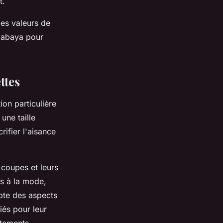
t.
les valeurs de
e abaya pour
ttes
ion particulière
une taille
ifier l'aisance
 coupes et leurs
ts à la mode,
pte des aspects
giés pour leur
vêtements