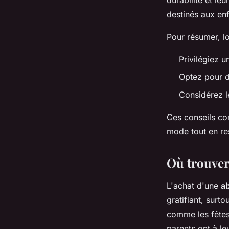
destinés aux enf
Pour résumer, lo
Privilégiez 
Optez pour de
Considérez le
Ces conseils con
mode tout en res
Où trouver 
L'achat d'une
a
gratifiant, surt
comme les fêtes 
parents ont à le