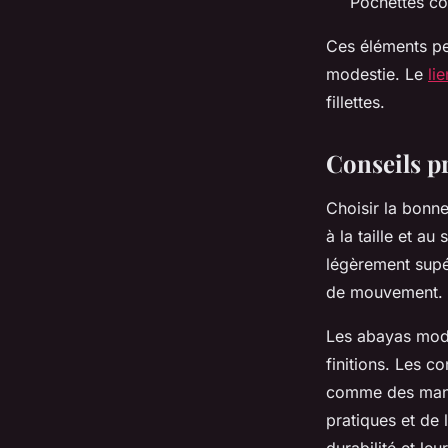
Pochettes co
Ces éléments per
modestie. Le
li
fillettes.
Conseils pr
Choisir la bonn
à la taille et a
légèrement supé
de mouvement.
Les abayas moder
finitions. Les 
comme des manch
pratiques et de 
durabilité et le