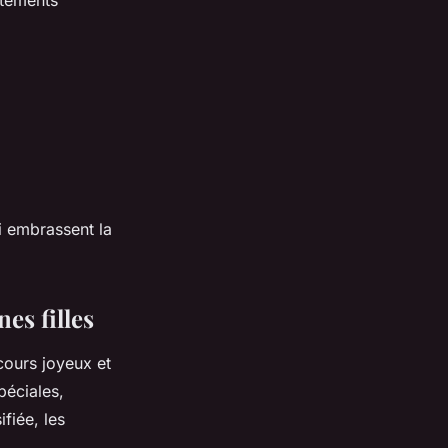
ui embrassent la
es filles
rcours joyeux et
péciales,
fiée, les