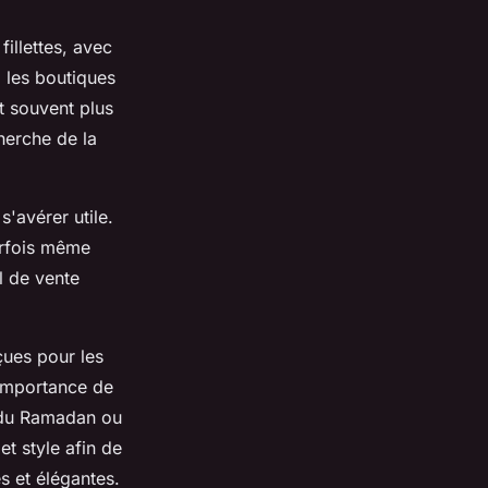
illettes, avec
, les boutiques
t souvent plus
cherche de la
s'avérer utile.
parfois même
l de vente
çues pour les
l'importance de
, du Ramadan ou
et style afin de
es et élégantes.