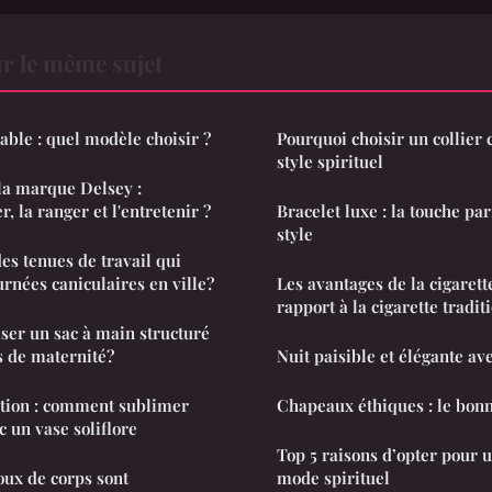
r le même sujet
ble : quel modèle choisir ?
Pourquoi choisir un collier 
style spirituel
 la marque Delsey :
 la ranger et l'entretenir ?
Bracelet luxe : la touche par
style
s tenues de travail qui
urnées caniculaires en ville?
Les avantages de la cigarett
rapport à la cigarette tradit
r un sac à main structuré
s de maternité?
Nuit paisible et élégante av
ation : comment sublimer
Chapeaux éthiques : le bon
c un vase soliflore
Top 5 raisons d’opter pour u
oux de corps sont
mode spirituel