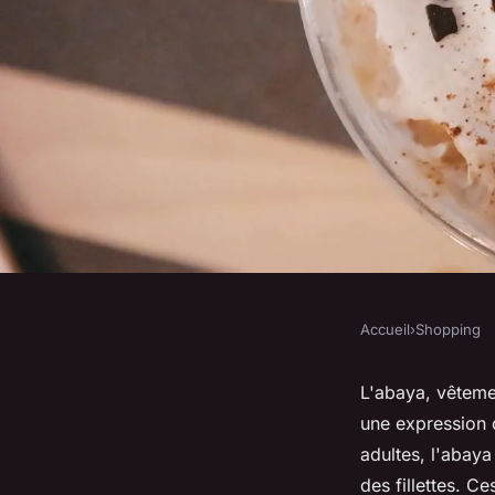
Accueil
›
Shopping
SHOPPING
Les dernières tenda
L'abaya, vêteme
une expression 
d'Abaya pour fillette
adultes, l'abay
des fillettes. C