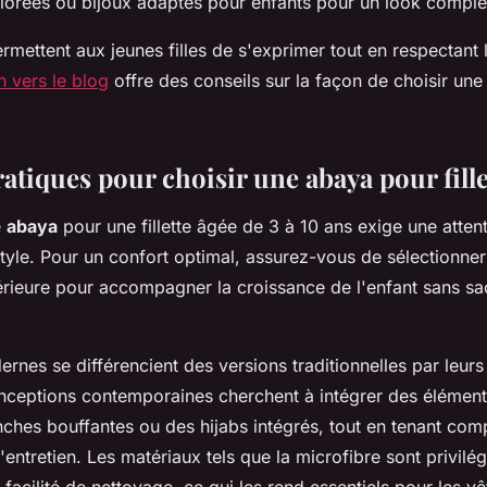
lorées ou bijoux adaptés pour enfants pour un look comple
mettent aux jeunes filles de s'exprimer tout en respectant 
en vers le blog
offre des conseils sur la façon de choisir un
atiques pour choisir une abaya pour fille
e
abaya
pour une fillette âgée de 3 à 10 ans exige une attent
u style. Pour un confort optimal, assurez-vous de sélectionner 
rieure pour accompagner la croissance de l'enfant sans sacr
nes se différencient des versions traditionnelles par leurs
conceptions contemporaines cherchent à intégrer des élémen
es bouffantes ou des hijabs intégrés, tout en tenant com
l'entretien. Les matériaux tels que la microfibre sont privilé
ur facilité de nettoyage, ce qui les rend essentiels pour les 