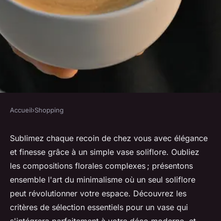
Accueil
›
Shopping
SHOPPING
Conseils de décoration :
Sublimez chaque recoin de chez vous avec élégance
et finesse grâce à un simple vase soliflore. Oubliez
comment sublimer votre
les compositions florales complexes ; présentons
intérieur avec un vase soliflore
ensemble l'art du minimalisme où un seul soliflore
peut révolutionner votre espace. Découvrez les
lucinde
•
6 mars 2024
•
3 min de lecture
critères de sélection essentiels pour un vase qui