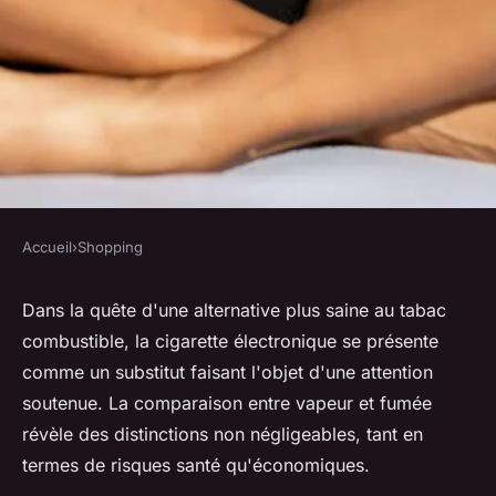
Accueil
›
Shopping
SHOPPING
Les avantages de la cigarette
Dans la quête d'une alternative plus saine au tabac
combustible, la cigarette électronique se présente
électronique par rapport à la
comme un substitut faisant l'objet d'une attention
cigarette traditionnelle
soutenue. La comparaison entre vapeur et fumée
révèle des distinctions non négligeables, tant en
lucinde
•
18 février 2024
•
2 min de lecture
termes de risques santé qu'économiques.